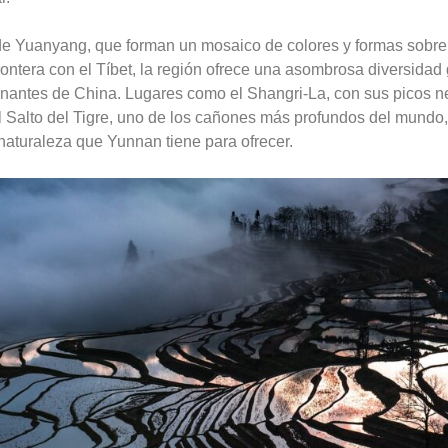
de Yuanyang, que forman un mosaico de colores y formas sobre l
ontera con el Tíbet, la región ofrece una asombrosa diversidad
onantes de China. Lugares como el Shangri-La, con sus picos 
del Salto del Tigre, uno de los cañones más profundos del mundo
naturaleza que Yunnan tiene para ofrecer.